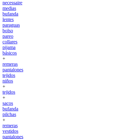
necessaire
medias
bufanda
lentes
paraguas
bolso
pareo
collares
pijama
básicos
+
remeras
pantalones
tejidos
niños
+
tejidos
+
sacos
bufanda
pilchas
+
remeras
vestidos
pantalones