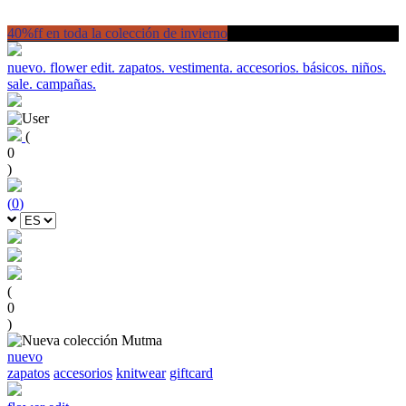
40%ff en toda la colección de invierno
nuevo.
flower edit.
zapatos.
vestimenta.
accesorios.
básicos.
niños.
sale.
campañas.
(
0
)
(
0
)
(
0
)
nuevo
zapatos
accesorios
knitwear
giftcard