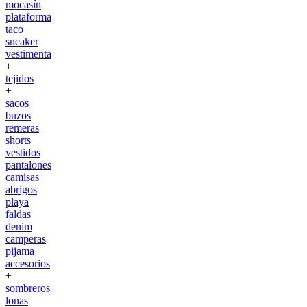
mocasín
plataforma
taco
sneaker
vestimenta
+
tejidos
+
sacos
buzos
remeras
shorts
vestidos
pantalones
camisas
abrigos
playa
faldas
denim
camperas
pijama
accesorios
+
sombreros
lonas