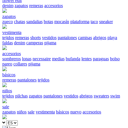
flower edit
denim
zapatos
remeras
accesorios
zapatos
zueco
chatas
sandalias
botas
mocasín
plataforma
taco
sneaker
vestimenta
tejidos
remeras
shorts
vestidos
pantalones
camisas
abrigos
playa
faldas
denim
camperas
pijama
accesorios
sombreros
lonas
necessaire
medias
bufanda
lentes
paraguas
bolso
pareo
collares
pijama
básicos
remeras
pantalones
tejidos
niños
tejidos
pilchas
zapatos
pantalones
vestidos
abrigos
sweaters
swim
sale
zapatos
niños
sale
vestimenta
básicos
nuevo
accesorios