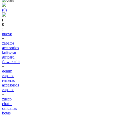
(
0
)
(
0
)
nuevo
+
zapatos
accesorios
knitwear
giftcard
flower edit
+
denim
zapatos
remeras
accesorios
zapatos
+
zueco
chatas
sandalias
botas