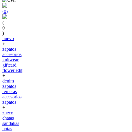
(
0
)
(
0
)
nuevo
+
zapatos
accesorios
knitwear
giftcard
flower edit
+
denim
zapatos
remeras
accesorios
zapatos
+
zueco
chatas
sandalias
botas