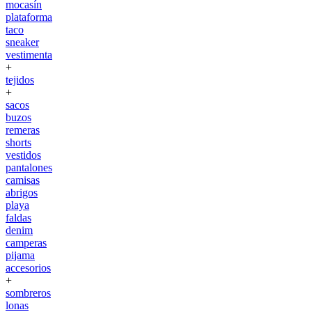
mocasín
plataforma
taco
sneaker
vestimenta
+
tejidos
+
sacos
buzos
remeras
shorts
vestidos
pantalones
camisas
abrigos
playa
faldas
denim
camperas
pijama
accesorios
+
sombreros
lonas