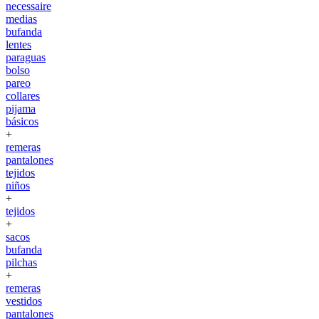
necessaire
medias
bufanda
lentes
paraguas
bolso
pareo
collares
pijama
básicos
+
remeras
pantalones
tejidos
niños
+
tejidos
+
sacos
bufanda
pilchas
+
remeras
vestidos
pantalones