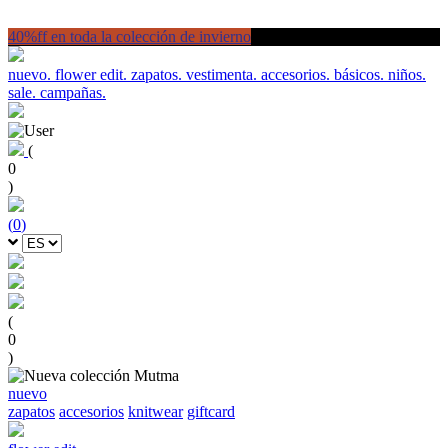
40%ff en toda la colección de invierno
nuevo.
flower edit.
zapatos.
vestimenta.
accesorios.
básicos.
niños.
sale.
campañas.
(
0
)
(
0
)
(
0
)
nuevo
zapatos
accesorios
knitwear
giftcard