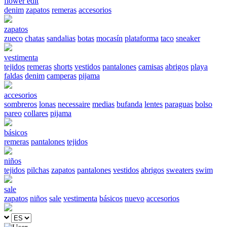
flower edit
denim
zapatos
remeras
accesorios
zapatos
zueco
chatas
sandalias
botas
mocasín
plataforma
taco
sneaker
vestimenta
tejidos
remeras
shorts
vestidos
pantalones
camisas
abrigos
playa
faldas
denim
camperas
pijama
accesorios
sombreros
lonas
necessaire
medias
bufanda
lentes
paraguas
bolso
pareo
collares
pijama
básicos
remeras
pantalones
tejidos
niños
tejidos
pilchas
zapatos
pantalones
vestidos
abrigos
sweaters
swim
sale
zapatos
niños
sale
vestimenta
básicos
nuevo
accesorios