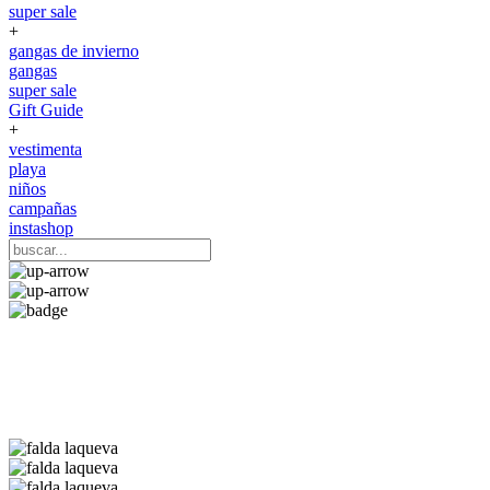
super sale
+
gangas de invierno
gangas
super sale
Gift Guide
+
vestimenta
playa
niños
campañas
instashop