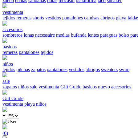
zueco
chatas
sandalias
botas
mocasín
plataforma
taco
sneaker
vestimenta
tejidos
remeras
shorts
vestidos
pantalones
camisas
abrigos
playa
falda
accesorios
sombreros
lonas
necessaire
medias
bufanda
lentes
paraguas
bolso
par
básicos
remeras
pantalones
tejidos
niños
tejidos
pilchas
zapatos
pantalones
vestidos
abrigos
sweaters
swim
sale
zapatos
niños
sale
vestimenta
Gift Guide
básicos
nuevo
accesorios
Gift Guide
vestimenta
playa
niños
(
0
)