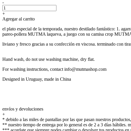
-
+
Agregar al carrito
el plato especial de la temporada, nuestro destilado fantástico: 1. aga
pareo-pollera MUTMA laqueva, a juego con su camisa crop MUTMA
liviano y fresco gracias a su confección en viscosa. terminado con tiras
Hand wash, do not use washing machine, dry flat.
For washing instructions, contact info@mutmashop.com
Designed in Uruguay, made in China
envíos y devoluciones
+
* debido a las miles de pantallas por las que pasan nuestros productos,
** nuestro tiempo de entrega por lo general es de 2 a 3 días hábiles.
*** acordate que siempre podes cambiar o devolver tus productos en u