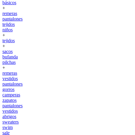
básicos
+
remeras
pantalones
tejidos
niños
+
tejidos
+
sacos
bufanda
pilchas
+
remeras
vestidos
pantalones
gorros
camperas
zapatos
pantalones
vestidos
abrigos
sweaters
swim
sale