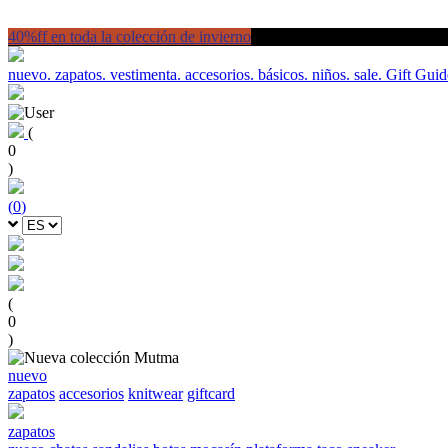
40%ff en toda la colección de invierno
nuevo.
zapatos.
vestimenta.
accesorios.
básicos.
niños.
sale.
Gift Guid
(
0
)
(
0
)
(
0
)
nuevo
zapatos
accesorios
knitwear
giftcard
zapatos