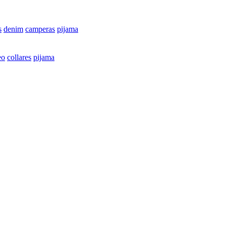
s
denim
camperas
pijama
eo
collares
pijama