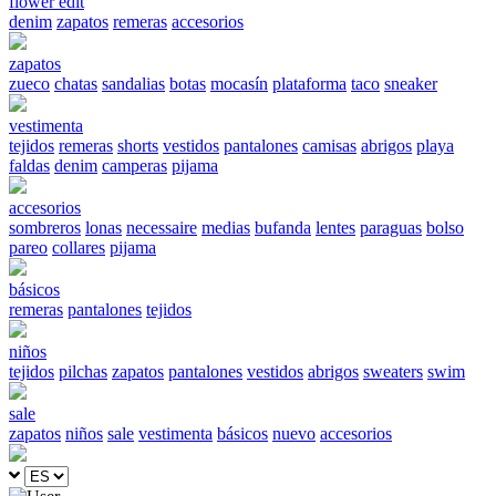
flower edit
denim
zapatos
remeras
accesorios
zapatos
zueco
chatas
sandalias
botas
mocasín
plataforma
taco
sneaker
vestimenta
tejidos
remeras
shorts
vestidos
pantalones
camisas
abrigos
playa
faldas
denim
camperas
pijama
accesorios
sombreros
lonas
necessaire
medias
bufanda
lentes
paraguas
bolso
pareo
collares
pijama
básicos
remeras
pantalones
tejidos
niños
tejidos
pilchas
zapatos
pantalones
vestidos
abrigos
sweaters
swim
sale
zapatos
niños
sale
vestimenta
básicos
nuevo
accesorios