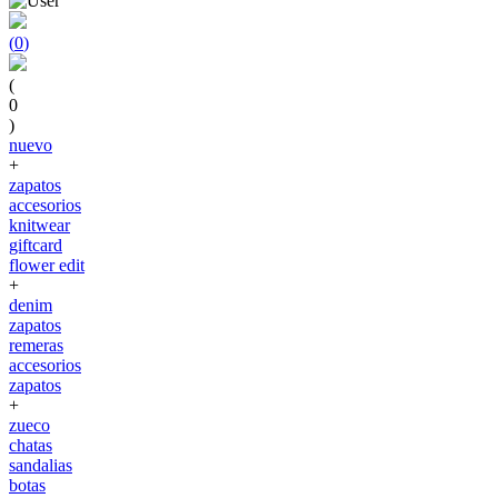
(
0
)
(
0
)
nuevo
+
zapatos
accesorios
knitwear
giftcard
flower edit
+
denim
zapatos
remeras
accesorios
zapatos
+
zueco
chatas
sandalias
botas