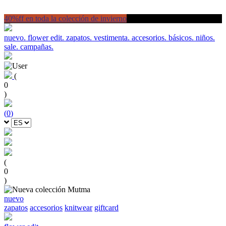
40%ff en toda la colección de invierno
nuevo.
flower edit.
zapatos.
vestimenta.
accesorios.
básicos.
niños.
sale.
campañas.
(
0
)
(
0
)
(
0
)
nuevo
zapatos
accesorios
knitwear
giftcard