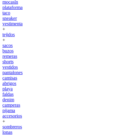
mocasín
plataforma
taco
sneaker
vestimenta
+
tejidos
+
sacos
buzos
remeras
shorts
vestidos
pantalones
camisas
abrigos
playa
faldas
denim
camperas
pijama
accesorios
+
sombreros
lonas