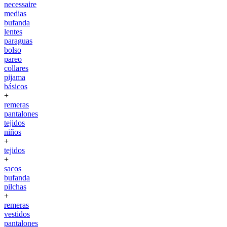
necessaire
medias
bufanda
lentes
paraguas
bolso
pareo
collares
pijama
básicos
+
remeras
pantalones
tejidos
niños
+
tejidos
+
sacos
bufanda
pilchas
+
remeras
vestidos
pantalones