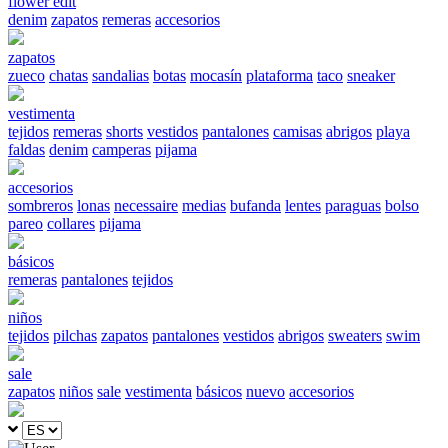
flower edit
denim
zapatos
remeras
accesorios
zapatos
zueco
chatas
sandalias
botas
mocasín
plataforma
taco
sneaker
vestimenta
tejidos
remeras
shorts
vestidos
pantalones
camisas
abrigos
playa
faldas
denim
camperas
pijama
accesorios
sombreros
lonas
necessaire
medias
bufanda
lentes
paraguas
bolso
pareo
collares
pijama
básicos
remeras
pantalones
tejidos
niños
tejidos
pilchas
zapatos
pantalones
vestidos
abrigos
sweaters
swim
sale
zapatos
niños
sale
vestimenta
básicos
nuevo
accesorios