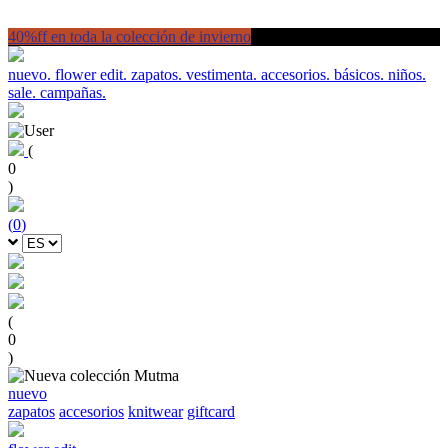
40%ff en toda la colección de invierno
nuevo.
flower edit.
zapatos.
vestimenta.
accesorios.
básicos.
niños.
sale.
campañas.
(
0
)
(
0
)
(
0
)
nuevo
zapatos
accesorios
knitwear
giftcard