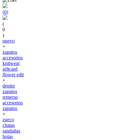
(
0
)
(
0
)
nuevo
+
zapatos
accesorios
knitwear
giftcard
flower edit
+
denim
zapatos
remeras
accesorios
zapatos
+
zueco
chatas
sandalias
botas