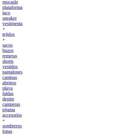
mocasín
plataforma
taco
sneaker
vestimenta
+
tejidos
+
sacos
buzos
remeras
shorts
vestidos
pantalones
camisas
abrigos
playa
faldas
denim
camperas
pijama
accesorios
+
sombreros
lonas