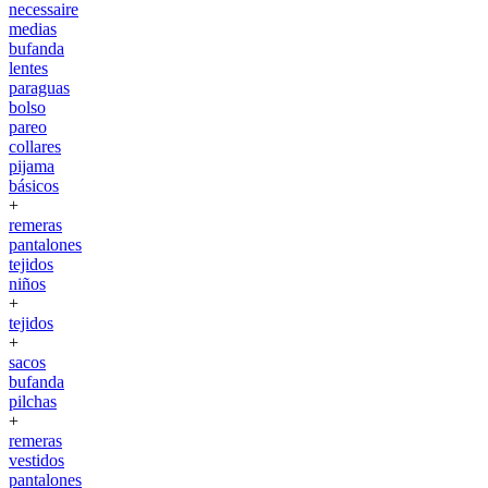
necessaire
medias
bufanda
lentes
paraguas
bolso
pareo
collares
pijama
básicos
+
remeras
pantalones
tejidos
niños
+
tejidos
+
sacos
bufanda
pilchas
+
remeras
vestidos
pantalones