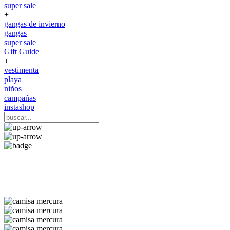
super sale
+
gangas de invierno
gangas
super sale
Gift Guide
+
vestimenta
playa
niños
campañas
instashop