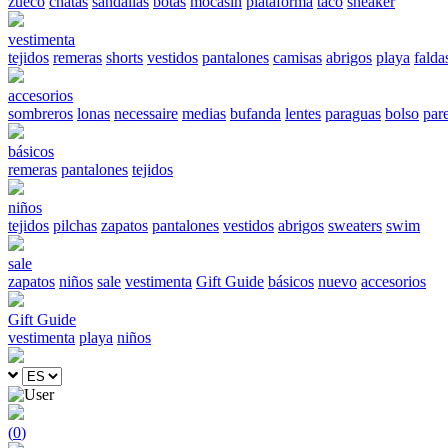
zueco
chatas
sandalias
botas
mocasín
plataforma
taco
sneaker
vestimenta
tejidos
remeras
shorts
vestidos
pantalones
camisas
abrigos
playa
falda
accesorios
sombreros
lonas
necessaire
medias
bufanda
lentes
paraguas
bolso
par
básicos
remeras
pantalones
tejidos
niños
tejidos
pilchas
zapatos
pantalones
vestidos
abrigos
sweaters
swim
sale
zapatos
niños
sale
vestimenta
Gift Guide
básicos
nuevo
accesorios
Gift Guide
vestimenta
playa
niños
(
0
)