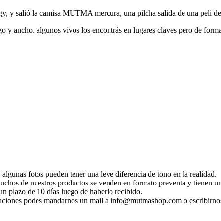
gy, y salió la camisa MUTMA mercura, una pilcha salida de una peli d
rgo y ancho. algunos vivos los encontrás en lugares claves pero de forma
 algunas fotos pueden tener una leve diferencia de tono en la realidad.
 muchos de nuestros productos se venden en formato preventa y tienen un
n plazo de 10 días luego de haberlo recibido.
ificaciones podes mandarnos un mail a info@mutmashop.com o escribirn