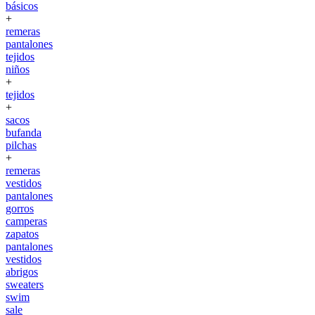
básicos
+
remeras
pantalones
tejidos
niños
+
tejidos
+
sacos
bufanda
pilchas
+
remeras
vestidos
pantalones
gorros
camperas
zapatos
pantalones
vestidos
abrigos
sweaters
swim
sale