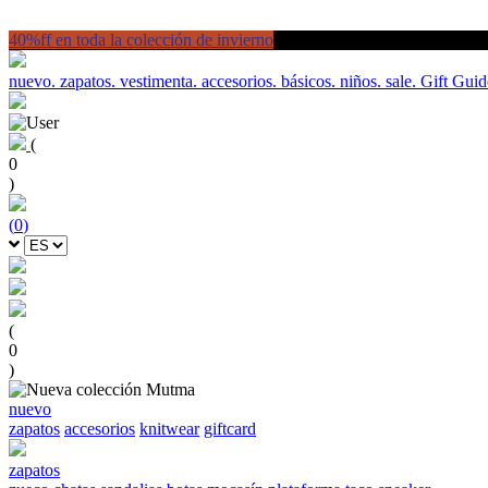
40%ff en toda la colección de invierno
nuevo.
zapatos.
vestimenta.
accesorios.
básicos.
niños.
sale.
Gift Guid
(
0
)
(
0
)
(
0
)
nuevo
zapatos
accesorios
knitwear
giftcard
zapatos