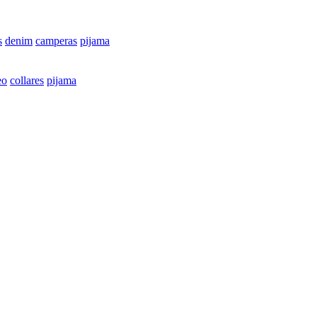
s
denim
camperas
pijama
eo
collares
pijama