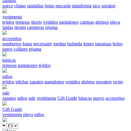
zapatos
zueco
chatas
sandalias
botas
mocasín
plataforma
taco
sneaker
vestimenta
tejidos
remeras
shorts
vestidos
pantalones
camisas
abrigos
playa
faldas
denim
camperas
pijama
accesorios
sombreros
lonas
necessaire
medias
bufanda
lentes
paraguas
bolso
pareo
collares
pijama
básicos
remeras
pantalones
tejidos
niños
tejidos
pilchas
zapatos
pantalones
vestidos
abrigos
sweaters
swim
sale
zapatos
niños
sale
vestimenta
Gift Guide
básicos
nuevo
accesorios
Gift Guide
vestimenta
playa
niños