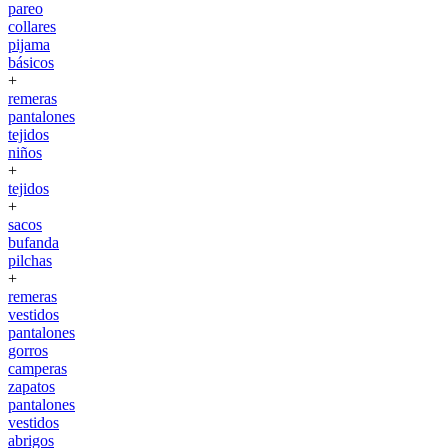
pareo
collares
pijama
básicos
+
remeras
pantalones
tejidos
niños
+
tejidos
+
sacos
bufanda
pilchas
+
remeras
vestidos
pantalones
gorros
camperas
zapatos
pantalones
vestidos
abrigos