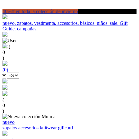
40%ff en toda la colección de invierno
nuevo.
zapatos.
vestimenta.
accesorios.
básicos.
niños.
sale.
Gift
Guide.
campañas.
(
0
)
(
0
)
(
0
)
nuevo
zapatos
accesorios
knitwear
giftcard