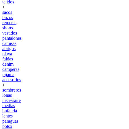
tejidos
+
sacos
buzos
remeras
shorts
vestidos
pantalones
camisas
abrigos
playa
faldas
denim
camperas
pijama
accesorios
+
sombreros
lonas
necessaire
medias
bufanda
lentes
paraguas
bolso