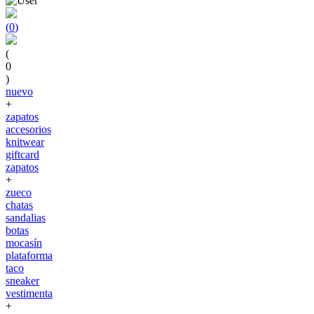
(
0
)
(
0
)
nuevo
+
zapatos
accesorios
knitwear
giftcard
zapatos
+
zueco
chatas
sandalias
botas
mocasín
plataforma
taco
sneaker
vestimenta
+