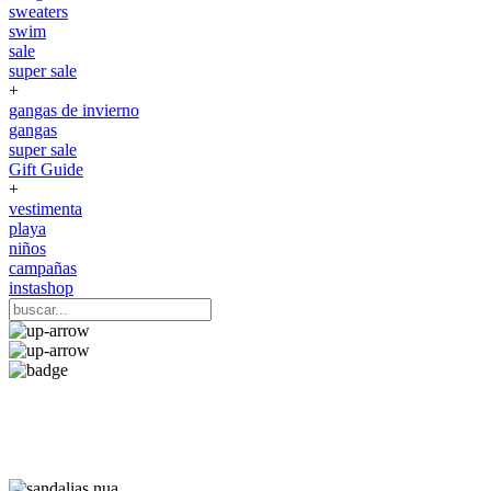
sweaters
swim
sale
super sale
+
gangas de invierno
gangas
super sale
Gift Guide
+
vestimenta
playa
niños
campañas
instashop