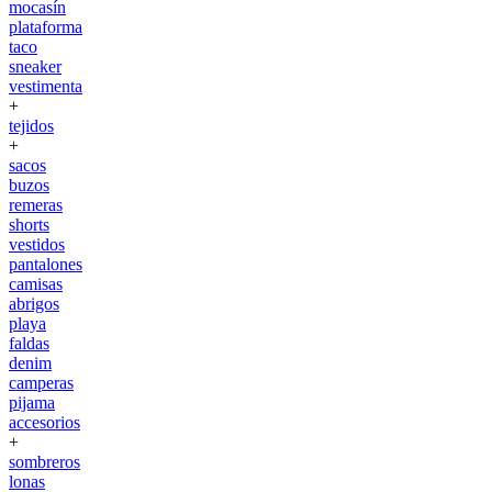
mocasín
plataforma
taco
sneaker
vestimenta
+
tejidos
+
sacos
buzos
remeras
shorts
vestidos
pantalones
camisas
abrigos
playa
faldas
denim
camperas
pijama
accesorios
+
sombreros
lonas