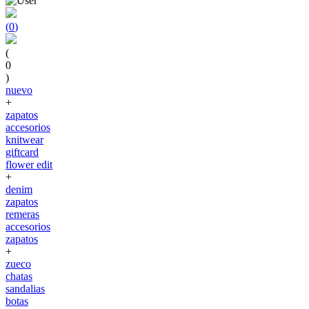
(
0
)
(
0
)
nuevo
+
zapatos
accesorios
knitwear
giftcard
flower edit
+
denim
zapatos
remeras
accesorios
zapatos
+
zueco
chatas
sandalias
botas