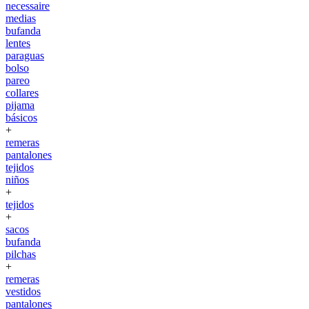
necessaire
medias
bufanda
lentes
paraguas
bolso
pareo
collares
pijama
básicos
+
remeras
pantalones
tejidos
niños
+
tejidos
+
sacos
bufanda
pilchas
+
remeras
vestidos
pantalones