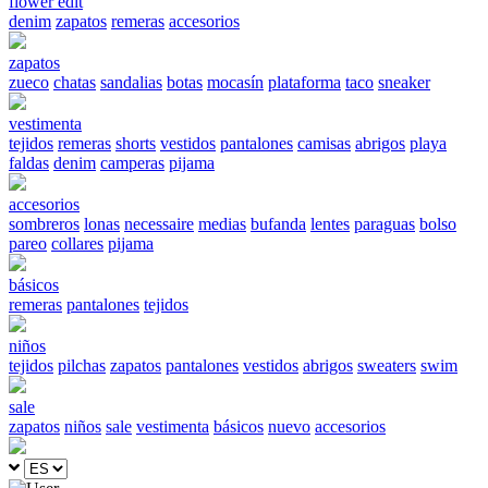
flower edit
denim
zapatos
remeras
accesorios
zapatos
zueco
chatas
sandalias
botas
mocasín
plataforma
taco
sneaker
vestimenta
tejidos
remeras
shorts
vestidos
pantalones
camisas
abrigos
playa
faldas
denim
camperas
pijama
accesorios
sombreros
lonas
necessaire
medias
bufanda
lentes
paraguas
bolso
pareo
collares
pijama
básicos
remeras
pantalones
tejidos
niños
tejidos
pilchas
zapatos
pantalones
vestidos
abrigos
sweaters
swim
sale
zapatos
niños
sale
vestimenta
básicos
nuevo
accesorios