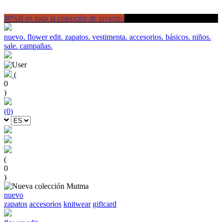
40%ff en toda la colección de invierno
nuevo.
flower edit.
zapatos.
vestimenta.
accesorios.
básicos.
niños.
sale.
campañas.
(
0
)
(
0
)
(
0
)
nuevo
zapatos
accesorios
knitwear
giftcard