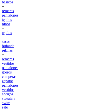
básicos
+
remeras
pantalones
tejidos
niños
+
tejidos
+
sacos
bufanda
pilchas
+
remeras
vestidos
pantalones
gorros
camperas
zapatos
pantalones
vestidos
abrigos
sweaters
swim
sale