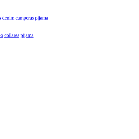
s
denim
camperas
pijama
eo
collares
pijama