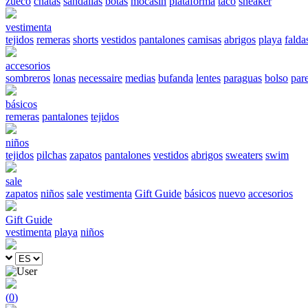
zueco
chatas
sandalias
botas
mocasín
plataforma
taco
sneaker
vestimenta
tejidos
remeras
shorts
vestidos
pantalones
camisas
abrigos
playa
falda
accesorios
sombreros
lonas
necessaire
medias
bufanda
lentes
paraguas
bolso
par
básicos
remeras
pantalones
tejidos
niños
tejidos
pilchas
zapatos
pantalones
vestidos
abrigos
sweaters
swim
sale
zapatos
niños
sale
vestimenta
Gift Guide
básicos
nuevo
accesorios
Gift Guide
vestimenta
playa
niños
(
0
)