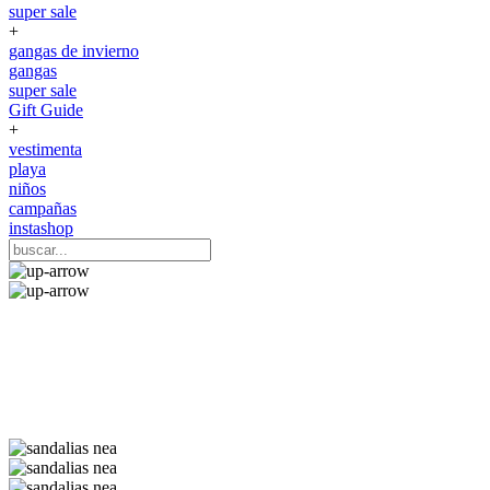
super sale
+
gangas de invierno
gangas
super sale
Gift Guide
+
vestimenta
playa
niños
campañas
instashop