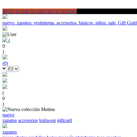
40%ff en toda la colección de invierno
nuevo.
zapatos.
vestimenta.
accesorios.
básicos.
niños.
sale.
Gift Guid
(
0
)
(
0
)
(
0
)
nuevo
zapatos
accesorios
knitwear
giftcard
zapatos