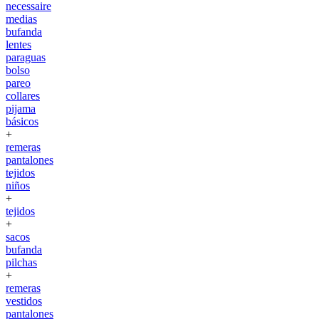
necessaire
medias
bufanda
lentes
paraguas
bolso
pareo
collares
pijama
básicos
+
remeras
pantalones
tejidos
niños
+
tejidos
+
sacos
bufanda
pilchas
+
remeras
vestidos
pantalones