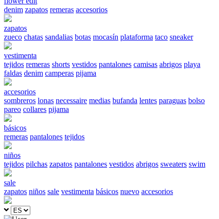
flower edit
denim
zapatos
remeras
accesorios
zapatos
zueco
chatas
sandalias
botas
mocasín
plataforma
taco
sneaker
vestimenta
tejidos
remeras
shorts
vestidos
pantalones
camisas
abrigos
playa
faldas
denim
camperas
pijama
accesorios
sombreros
lonas
necessaire
medias
bufanda
lentes
paraguas
bolso
pareo
collares
pijama
básicos
remeras
pantalones
tejidos
niños
tejidos
pilchas
zapatos
pantalones
vestidos
abrigos
sweaters
swim
sale
zapatos
niños
sale
vestimenta
básicos
nuevo
accesorios