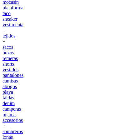
mocasín
plataforma
taco
sneaker
vestimenta
+
tejidos
+
sacos
buzos
remeras
shorts
vestidos
pantalones
camisas
abrigos
playa
faldas
denim
camperas
pijama
accesorios
+
sombreros
lonas