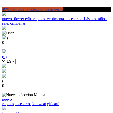
40%ff en toda la colección de invierno
nuevo.
flower edit.
zapatos.
vestimenta.
accesorios.
básicos.
niños.
sale.
campañas.
(
0
)
(
0
)
(
0
)
nuevo
zapatos
accesorios
knitwear
giftcard