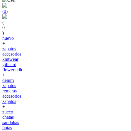
(
0
)
(
0
)
nuevo
+
zapatos
accesorios
knitwear
giftcard
flower edit
+
denim
zapatos
remeras
accesorios
zapatos
+
zueco
chatas
sandalias
botas