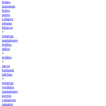
lentes
paraguas
bolso
pareo
collares
pijama
básicos
+
remeras
pantalones
tejidos
niños
+
tejidos
+
sacos
bufanda
pilchas
+
remeras
vestidos
pantalones
gorros
camperas
zapatos