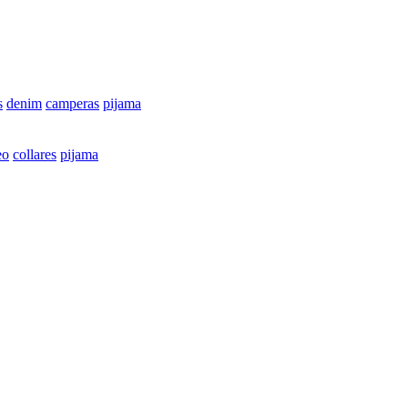
s
denim
camperas
pijama
eo
collares
pijama