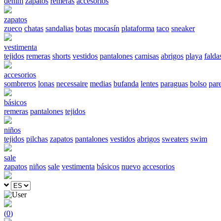
denim
zapatos
remeras
accesorios
zapatos
zueco
chatas
sandalias
botas
mocasín
plataforma
taco
sneaker
vestimenta
tejidos
remeras
shorts
vestidos
pantalones
camisas
abrigos
playa
falda
accesorios
sombreros
lonas
necessaire
medias
bufanda
lentes
paraguas
bolso
par
básicos
remeras
pantalones
tejidos
niños
tejidos
pilchas
zapatos
pantalones
vestidos
abrigos
sweaters
swim
sale
zapatos
niños
sale
vestimenta
básicos
nuevo
accesorios
(
0
)