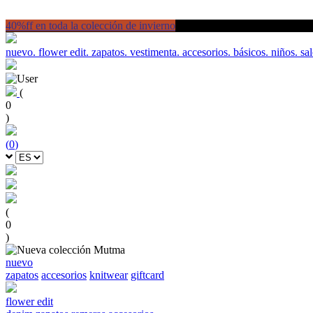
40%ff en toda la colección de invierno
nuevo.
flower edit.
zapatos.
vestimenta.
accesorios.
básicos.
niños.
sal
(
0
)
(
0
)
(
0
)
nuevo
zapatos
accesorios
knitwear
giftcard
flower edit