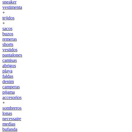
sneaker
vestimenta
+
tejidos
+
sacos
buzos
remeras
shorts
vestidos
pantalones
camisas
abrigos
playa
faldas
denim
camperas
pijama
accesorios
+
sombreros
lonas
necessaire
medias
bufanda