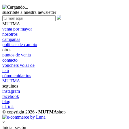
suscribite a nuestra newsletter
MUTMA
venta por mayor
nosotros
campañas
políticas de cambio
otros
puntos de venta
contacto
vouchers volar de
itaú
cómo cuidar tus
MUTMA
seguinos
instagram
facebook
blog
tik tok
© copyright 2026 -
MUTMA
shop
×
Iniciar sesión