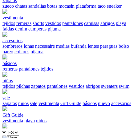
zapatos
zueco
chatas
sandalias
botas
mocasín
plataforma
taco
sneaker
vestimenta
tejidos
remeras
shorts
vestidos
pantalones
camisas
abrigos
playa
faldas
denim
camperas
pijama
accesorios
sombreros
lonas
necessaire
medias
bufanda
lentes
paraguas
bolso
pareo
collares
pijama
básicos
remeras
pantalones
tejidos
niños
tejidos
pilchas
zapatos
pantalones
vestidos
abrigos
sweaters
swim
sale
zapatos
niños
sale
vestimenta
Gift Guide
básicos
nuevo
accesorios
Gift Guide
vestimenta
playa
niños