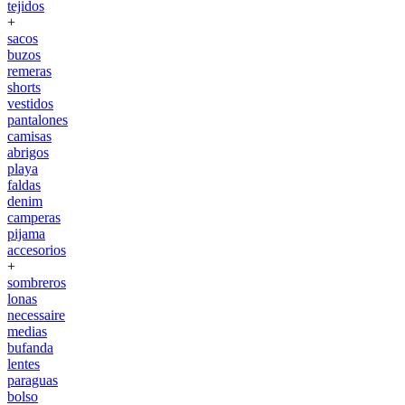
tejidos
+
sacos
buzos
remeras
shorts
vestidos
pantalones
camisas
abrigos
playa
faldas
denim
camperas
pijama
accesorios
+
sombreros
lonas
necessaire
medias
bufanda
lentes
paraguas
bolso