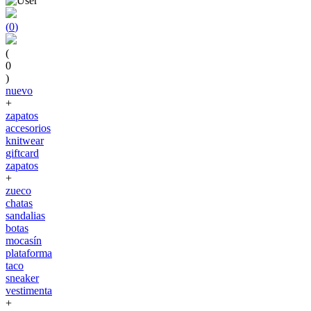
(
0
)
(
0
)
nuevo
+
zapatos
accesorios
knitwear
giftcard
zapatos
+
zueco
chatas
sandalias
botas
mocasín
plataforma
taco
sneaker
vestimenta
+