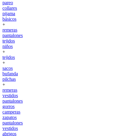
pareo
collares
pijama
básicos
+
remeras
pantalones
tejidos
niños
+
tejidos
+
sacos
bufanda
pilchas
+
remeras
vestidos
pantalones
gorros
camperas
zapatos
pantalones
vestidos
abrigos