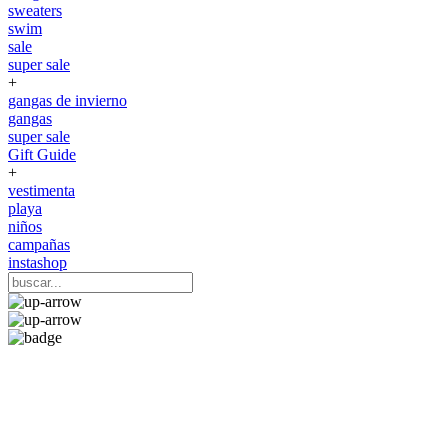
sweaters
swim
sale
super sale
+
gangas de invierno
gangas
super sale
Gift Guide
+
vestimenta
playa
niños
campañas
instashop