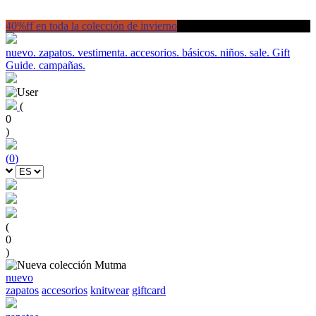
40%ff en toda la colección de invierno
nuevo.
zapatos.
vestimenta.
accesorios.
básicos.
niños.
sale.
Gift
Guide.
campañas.
(
0
)
(
0
)
(
0
)
nuevo
zapatos
accesorios
knitwear
giftcard