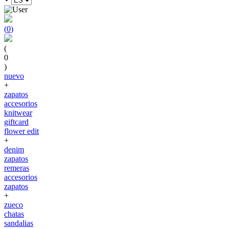
(
0
)
(
0
)
nuevo
+
zapatos
accesorios
knitwear
giftcard
flower edit
+
denim
zapatos
remeras
accesorios
zapatos
+
zueco
chatas
sandalias