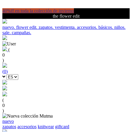
40%ff en toda la colección de invierno
the flower edit
nuevo.
flower edit.
zapatos.
vestimenta.
accesorios.
básicos.
niños.
sale.
campañas.
(
0
)
(
0
)
(
0
)
nuevo
zapatos
accesorios
knitwear
giftcard