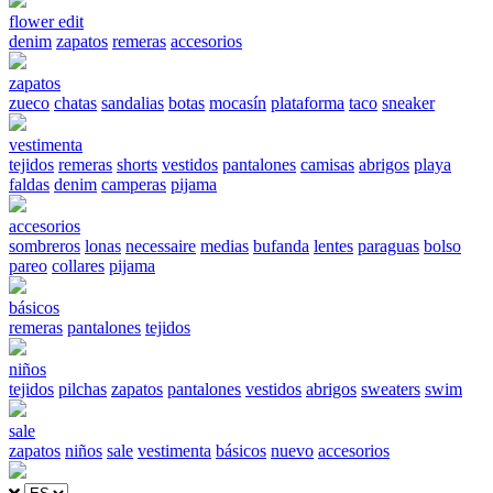
flower edit
denim
zapatos
remeras
accesorios
zapatos
zueco
chatas
sandalias
botas
mocasín
plataforma
taco
sneaker
vestimenta
tejidos
remeras
shorts
vestidos
pantalones
camisas
abrigos
playa
faldas
denim
camperas
pijama
accesorios
sombreros
lonas
necessaire
medias
bufanda
lentes
paraguas
bolso
pareo
collares
pijama
básicos
remeras
pantalones
tejidos
niños
tejidos
pilchas
zapatos
pantalones
vestidos
abrigos
sweaters
swim
sale
zapatos
niños
sale
vestimenta
básicos
nuevo
accesorios