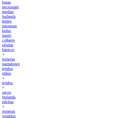
lonas
necessaire
medias
bufanda
lentes
paraguas
bolso
pareo
collares
pijama
básicos
+
remeras
pantalones
tejidos
niños
+
tejidos
+
sacos
bufanda
pilchas
+
remeras
vestidos