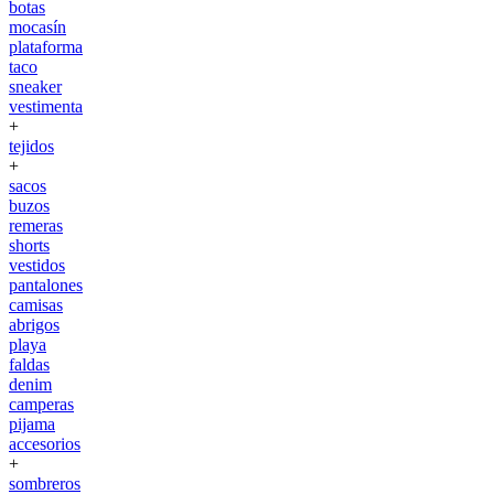
botas
mocasín
plataforma
taco
sneaker
vestimenta
+
tejidos
+
sacos
buzos
remeras
shorts
vestidos
pantalones
camisas
abrigos
playa
faldas
denim
camperas
pijama
accesorios
+
sombreros