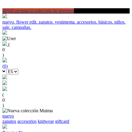
40%ff en toda la colección de invierno
nuevo.
flower edit.
zapatos.
vestimenta.
accesorios.
básicos.
niños.
sale.
campañas.
(
0
)
(
0
)
(
0
)
nuevo
zapatos
accesorios
knitwear
giftcard