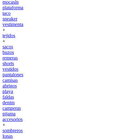
mocasín
plataforma
taco
sneaker
vestimenta
+
tejidos
+
sacos
buzos
remeras
shorts
vestidos
pantalones
camisas
abrigos
playa
faldas
denim
camperas
pijama
accesorios
+
sombreros
lonas