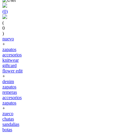
(
0
)
(
0
)
nuevo
+
zapatos
accesorios
knitwear
giftcard
flower edit
+
denim
zapatos
remeras
accesorios
zapatos
+
zueco
chatas
sandalias
botas