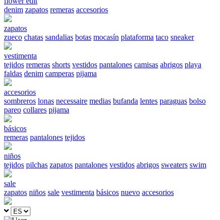
flower edit
denim
zapatos
remeras
accesorios
zapatos
zueco
chatas
sandalias
botas
mocasín
plataforma
taco
sneaker
vestimenta
tejidos
remeras
shorts
vestidos
pantalones
camisas
abrigos
playa
faldas
denim
camperas
pijama
accesorios
sombreros
lonas
necessaire
medias
bufanda
lentes
paraguas
bolso
pareo
collares
pijama
básicos
remeras
pantalones
tejidos
niños
tejidos
pilchas
zapatos
pantalones
vestidos
abrigos
sweaters
swim
sale
zapatos
niños
sale
vestimenta
básicos
nuevo
accesorios