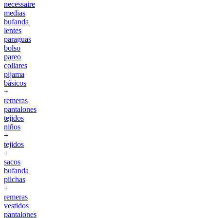
necessaire
medias
bufanda
lentes
paraguas
bolso
pareo
collares
pijama
básicos
+
remeras
pantalones
tejidos
niños
+
tejidos
+
sacos
bufanda
pilchas
+
remeras
vestidos
pantalones