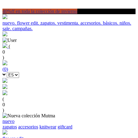
40%ff en toda la colección de invierno
nuevo.
flower edit.
zapatos.
vestimenta.
accesorios.
básicos.
niños.
sale.
campañas.
(
0
)
(
0
)
(
0
)
nuevo
zapatos
accesorios
knitwear
giftcard