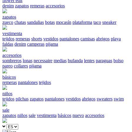
flower edit
denim
zapatos
remeras
accesorios
zapatos
zueco
chatas
sandalias
botas
mocasín
plataforma
taco
sneaker
vestimenta
tejidos
remeras
shorts
vestidos
pantalones
camisas
abrigos
playa
faldas
denim
camperas
pijama
accesorios
sombreros
lonas
necessaire
medias
bufanda
lentes
paraguas
bolso
pareo
collares
pijama
básicos
remeras
pantalones
tejidos
niños
tejidos
pilchas
zapatos
pantalones
vestidos
abrigos
sweaters
swim
sale
zapatos
niños
sale
vestimenta
básicos
nuevo
accesorios