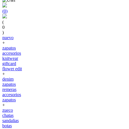
(
0
)
(
0
)
nuevo
+
zapatos
accesorios
knitwear
giftcard
flower edit
+
denim
zapatos
remeras
accesorios
zapatos
+
zueco
chatas
sandalias
botas