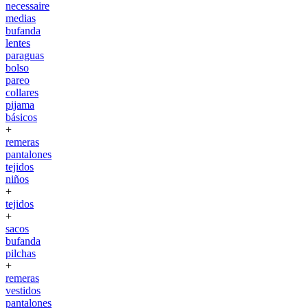
necessaire
medias
bufanda
lentes
paraguas
bolso
pareo
collares
pijama
básicos
+
remeras
pantalones
tejidos
niños
+
tejidos
+
sacos
bufanda
pilchas
+
remeras
vestidos
pantalones