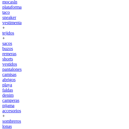
mocasín
plataforma
taco
sneaker
vestimenta
+
tejidos
+
sacos
buzos
remeras
shorts
vestidos
pantalones
camisas
abrigos
playa
faldas
denim
camperas
pijama
accesorios
+
sombreros
lonas