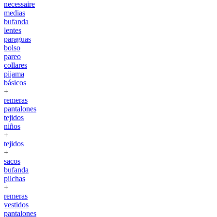
necessaire
medias
bufanda
lentes
paraguas
bolso
pareo
collares
pijama
básicos
+
remeras
pantalones
tejidos
niños
+
tejidos
+
sacos
bufanda
pilchas
+
remeras
vestidos
pantalones