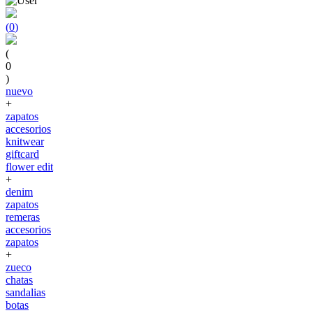
(
0
)
(
0
)
nuevo
+
zapatos
accesorios
knitwear
giftcard
flower edit
+
denim
zapatos
remeras
accesorios
zapatos
+
zueco
chatas
sandalias
botas