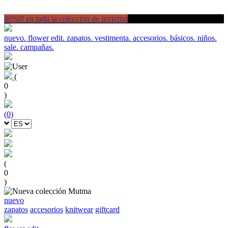
40%ff en toda la colección de invierno
nuevo.
flower edit.
zapatos.
vestimenta.
accesorios.
básicos.
niños.
sale.
campañas.
(
0
)
(
0
)
(
0
)
nuevo
zapatos
accesorios
knitwear
giftcard