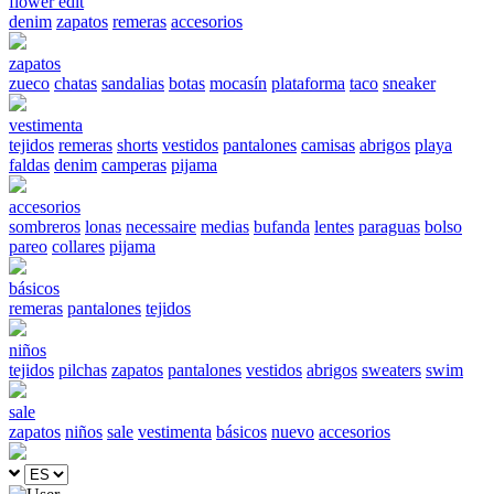
flower edit
denim
zapatos
remeras
accesorios
zapatos
zueco
chatas
sandalias
botas
mocasín
plataforma
taco
sneaker
vestimenta
tejidos
remeras
shorts
vestidos
pantalones
camisas
abrigos
playa
faldas
denim
camperas
pijama
accesorios
sombreros
lonas
necessaire
medias
bufanda
lentes
paraguas
bolso
pareo
collares
pijama
básicos
remeras
pantalones
tejidos
niños
tejidos
pilchas
zapatos
pantalones
vestidos
abrigos
sweaters
swim
sale
zapatos
niños
sale
vestimenta
básicos
nuevo
accesorios