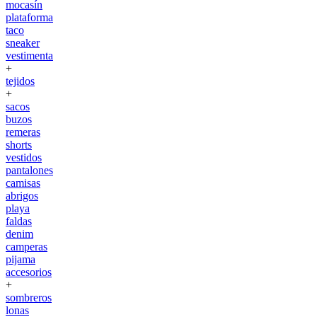
mocasín
plataforma
taco
sneaker
vestimenta
+
tejidos
+
sacos
buzos
remeras
shorts
vestidos
pantalones
camisas
abrigos
playa
faldas
denim
camperas
pijama
accesorios
+
sombreros
lonas