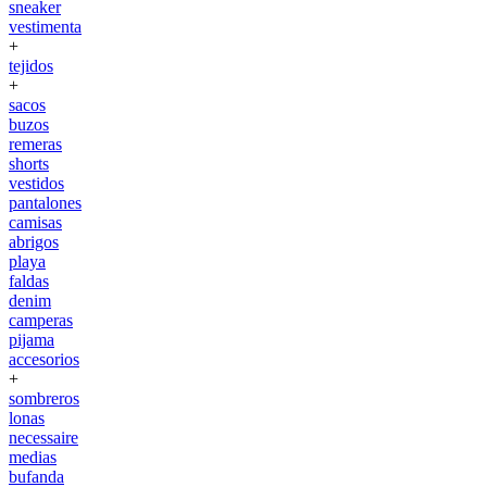
sneaker
vestimenta
+
tejidos
+
sacos
buzos
remeras
shorts
vestidos
pantalones
camisas
abrigos
playa
faldas
denim
camperas
pijama
accesorios
+
sombreros
lonas
necessaire
medias
bufanda