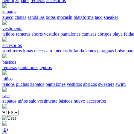
denim
zapatos
remeras
accesorios
zapatos
zueco
chatas
sandalias
botas
mocasín
plataforma
taco
sneaker
vestimenta
tejidos
remeras
shorts
vestidos
pantalones
camisas
abrigos
playa
falda
accesorios
sombreros
lonas
necessaire
medias
bufanda
lentes
paraguas
bolso
par
básicos
remeras
pantalones
tejidos
niños
tejidos
pilchas
zapatos
pantalones
vestidos
abrigos
sweaters
swim
sale
zapatos
niños
sale
vestimenta
básicos
nuevo
accesorios
(
0
)