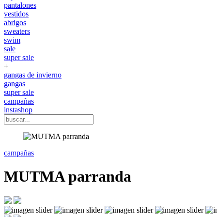
pantalones
vestidos
abrigos
sweaters
swim
sale
super sale
+
gangas de invierno
gangas
super sale
campañas
instashop
campañas
MUTMA parranda