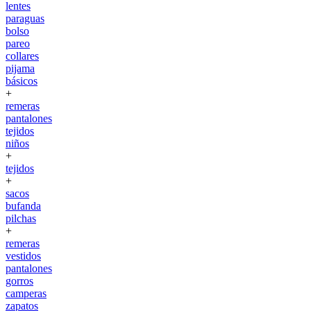
lentes
paraguas
bolso
pareo
collares
pijama
básicos
+
remeras
pantalones
tejidos
niños
+
tejidos
+
sacos
bufanda
pilchas
+
remeras
vestidos
pantalones
gorros
camperas
zapatos