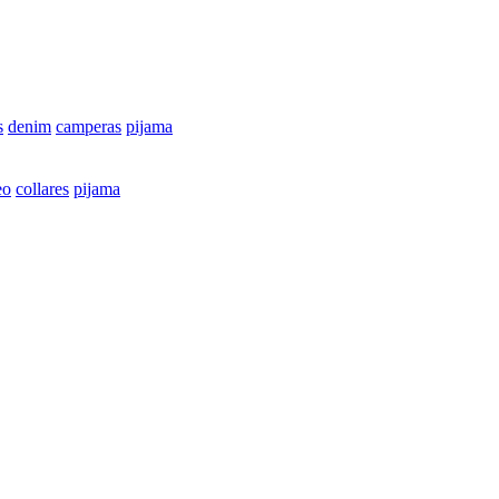
s
denim
camperas
pijama
eo
collares
pijama