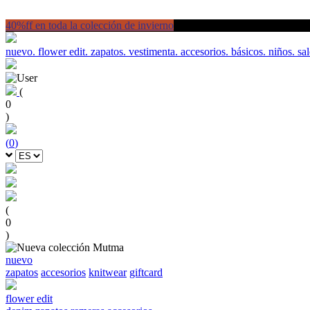
40%ff en toda la colección de invierno
nuevo.
flower edit.
zapatos.
vestimenta.
accesorios.
básicos.
niños.
sal
(
0
)
(
0
)
(
0
)
nuevo
zapatos
accesorios
knitwear
giftcard
flower edit