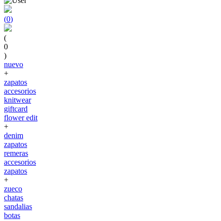
(
0
)
(
0
)
nuevo
+
zapatos
accesorios
knitwear
giftcard
flower edit
+
denim
zapatos
remeras
accesorios
zapatos
+
zueco
chatas
sandalias
botas