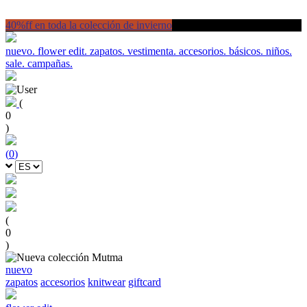
40%ff en toda la colección de invierno
nuevo.
flower edit.
zapatos.
vestimenta.
accesorios.
básicos.
niños.
sale.
campañas.
(
0
)
(
0
)
(
0
)
nuevo
zapatos
accesorios
knitwear
giftcard