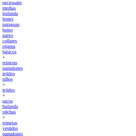
necessaire
medias
bufanda
lentes
paraguas
bolso
pareo
collares
pijama
básicos
+
remeras
pantalones
tejidos
niños
+
tejidos
+
sacos
bufanda
pilchas
+
remeras
vestidos
pantalones