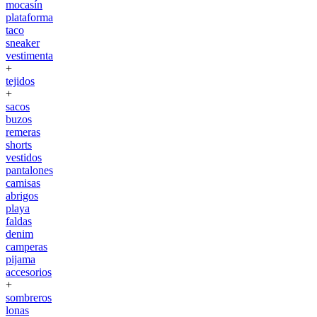
mocasín
plataforma
taco
sneaker
vestimenta
+
tejidos
+
sacos
buzos
remeras
shorts
vestidos
pantalones
camisas
abrigos
playa
faldas
denim
camperas
pijama
accesorios
+
sombreros
lonas