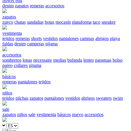
flower edit
denim
zapatos
remeras
accesorios
zapatos
zueco
chatas
sandalias
botas
mocasín
plataforma
taco
sneaker
vestimenta
tejidos
remeras
shorts
vestidos
pantalones
camisas
abrigos
playa
faldas
denim
camperas
pijama
accesorios
sombreros
lonas
necessaire
medias
bufanda
lentes
paraguas
bolso
pareo
collares
pijama
básicos
remeras
pantalones
tejidos
niños
tejidos
pilchas
zapatos
pantalones
vestidos
abrigos
sweaters
swim
sale
zapatos
niños
sale
vestimenta
básicos
nuevo
accesorios