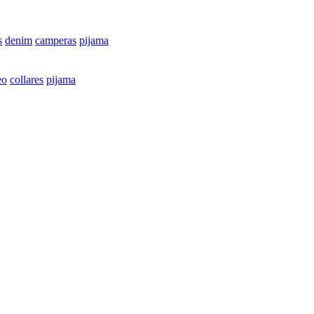
s
denim
camperas
pijama
eo
collares
pijama