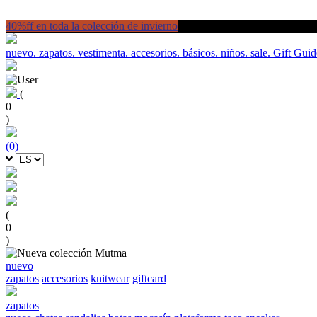
40%ff en toda la colección de invierno
nuevo.
zapatos.
vestimenta.
accesorios.
básicos.
niños.
sale.
Gift Guid
(
0
)
(
0
)
(
0
)
nuevo
zapatos
accesorios
knitwear
giftcard
zapatos