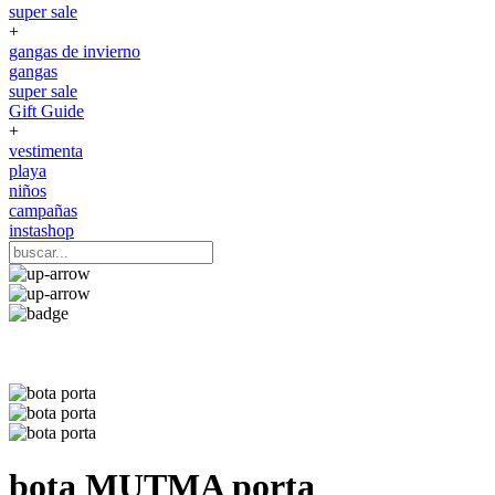
super sale
+
gangas de invierno
gangas
super sale
Gift Guide
+
vestimenta
playa
niños
campañas
instashop
bota
MUTMA
porta