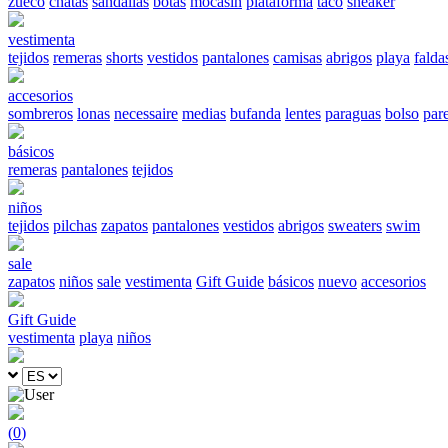
zueco
chatas
sandalias
botas
mocasín
plataforma
taco
sneaker
vestimenta
tejidos
remeras
shorts
vestidos
pantalones
camisas
abrigos
playa
falda
accesorios
sombreros
lonas
necessaire
medias
bufanda
lentes
paraguas
bolso
par
básicos
remeras
pantalones
tejidos
niños
tejidos
pilchas
zapatos
pantalones
vestidos
abrigos
sweaters
swim
sale
zapatos
niños
sale
vestimenta
Gift Guide
básicos
nuevo
accesorios
Gift Guide
vestimenta
playa
niños
(
0
)