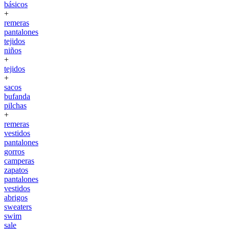
básicos
+
remeras
pantalones
tejidos
niños
+
tejidos
+
sacos
bufanda
pilchas
+
remeras
vestidos
pantalones
gorros
camperas
zapatos
pantalones
vestidos
abrigos
sweaters
swim
sale