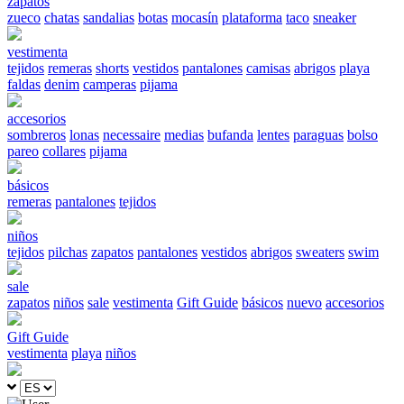
zapatos
zueco
chatas
sandalias
botas
mocasín
plataforma
taco
sneaker
vestimenta
tejidos
remeras
shorts
vestidos
pantalones
camisas
abrigos
playa
faldas
denim
camperas
pijama
accesorios
sombreros
lonas
necessaire
medias
bufanda
lentes
paraguas
bolso
pareo
collares
pijama
básicos
remeras
pantalones
tejidos
niños
tejidos
pilchas
zapatos
pantalones
vestidos
abrigos
sweaters
swim
sale
zapatos
niños
sale
vestimenta
Gift Guide
básicos
nuevo
accesorios
Gift Guide
vestimenta
playa
niños