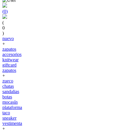
(
0
)
(
0
)
nuevo
+
zapatos
accesorios
knitwear
giftcard
zapatos
+
zueco
chatas
sandalias
botas
mocasín
plataforma
taco
sneaker
vestimenta
+