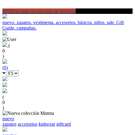
40%ff en toda la colección de invierno
nuevo.
zapatos.
vestimenta.
accesorios.
básicos.
niños.
sale.
Gift
Guide.
campañas.
(
0
)
(
0
)
(
0
)
nuevo
zapatos
accesorios
knitwear
giftcard