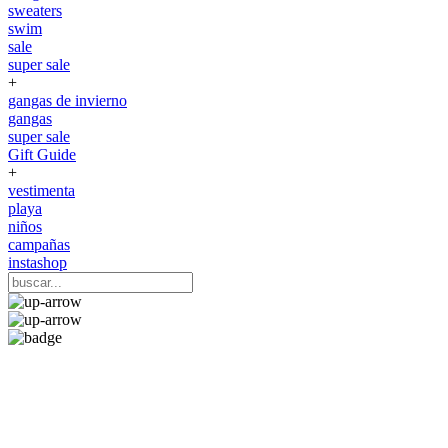
sweaters
swim
sale
super sale
+
gangas de invierno
gangas
super sale
Gift Guide
+
vestimenta
playa
niños
campañas
instashop