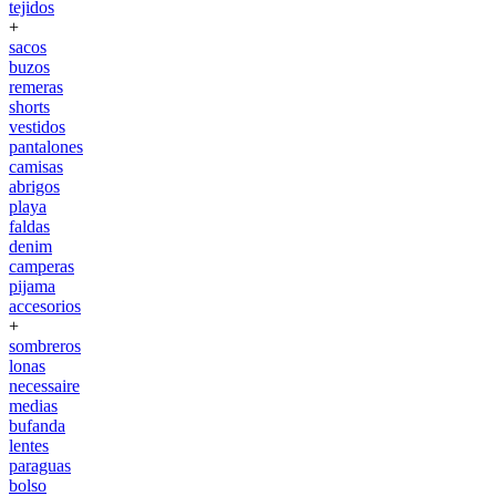
tejidos
+
sacos
buzos
remeras
shorts
vestidos
pantalones
camisas
abrigos
playa
faldas
denim
camperas
pijama
accesorios
+
sombreros
lonas
necessaire
medias
bufanda
lentes
paraguas
bolso