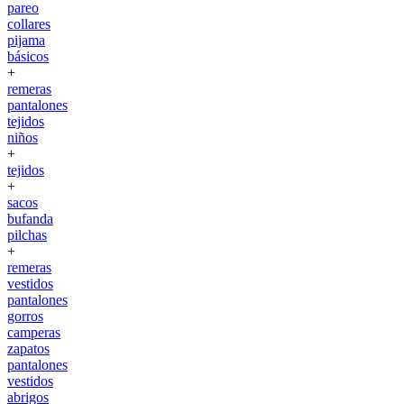
pareo
collares
pijama
básicos
+
remeras
pantalones
tejidos
niños
+
tejidos
+
sacos
bufanda
pilchas
+
remeras
vestidos
pantalones
gorros
camperas
zapatos
pantalones
vestidos
abrigos